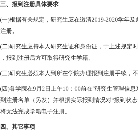
三、报到注册具体要求
(
一
)
根据有关规定，研究生应在缴清
2019-2020
学年及
到注册。
(
二
)
研究生应持本人研究生证和身份证，于上述规定
续，报到注册后方可取得研究生学籍。
(
三
)
研究生必须本人到所在学院办理报到注册手续，
(
四
)
各学院在
9
月
2
日上午
10
：
00
前在“研究生管理信息
到注册名单（另发）并根据实际报到情况对“报到状态
生将无法完成学籍电子注册。
四、其它事项