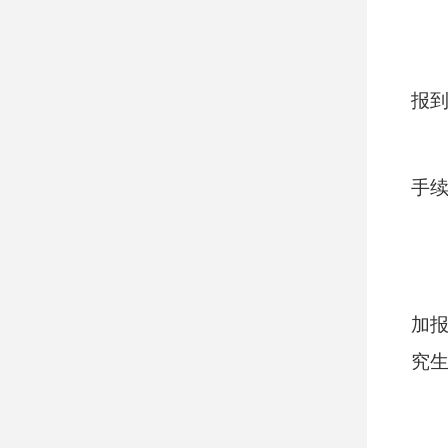
报
手
加报
究