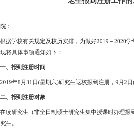
老生报到注册工作的
学院：
根据学校有关规定及校历安排，为做好
2019
－
2020
学
，现将具体事项通知如下：
一、报到注册时间
2019
年
8
月
31
日
(
星期六
)
研究生返校报到注册，
9
月
2
日
二、报到注册对象
在读研究生（非全日制硕士研究生集中授课时办理报
研究生。