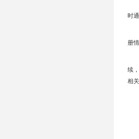
时
册
续
相